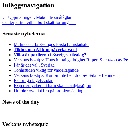
Inläggsnavigation
←
Uppmaningen: Mata inte småfåglar
Centerpartiet vill ta bort skatt för unga
→
Senaste nyheterna
Malmö ska få Sveriges första barnstadsdel
Tiktok och AI kan påverka valet
Vilka är partierna i Sveriges riksdag?
Veckans boktips: Hans kungliga höghet Rupert Svensson av Pe
I år är det val i Sverige
Tonårstiden viktig för valdeltagande
Veckans boktips: Kurt är inte helt död av Sabine Lemire
Fler unga fågelskådar
Experter tycker att barn ska ha solglasögon
Humlor oväntat bra på problemlösning
News of the day
Veckans nyhetsquiz