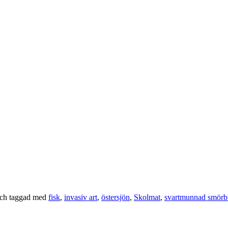
ch taggad med
fisk
,
invasiv art
,
östersjön
,
Skolmat
,
svartmunnad smörb