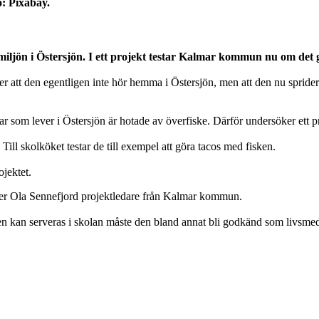
o: Pixabay.
ljön i Östersjön. I ett projekt testar Kalmar kommun nu om det g
r att den egentligen inte hör hemma i Östersjön, men att den nu sprider
kar som lever i Östersjön är hotade av överfiske. Därför undersöker et
ill skolköket testar de till exempel att göra tacos med fisken.
jektet.
säger Ola Sennefjord projektledare från Kalmar kommun.
sen kan serveras i skolan måste den bland annat bli godkänd som livsme