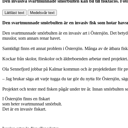
Den invasiva svartmunnade smörbulten kan bil till fisktacos. Fot
Lättläst text
Medelsvår text
Den svartmunnade smörbulten är en invasiv fisk som hotar havsmi
Den svartmunnade smörbulten är en invasiv art i Östersjön. Det betyde
musslor, som annars renar havet.
Samtidigt finns ett annat problem i Östersjön. Många av de ätbara fis
Kockar från skolor, förskolor och äldreboenden arbetar med projektet. T
Ola Sennefjord jobbar på Kalmar kommun och är projektledare för pro
– Jag brukar säga att varje tugga du tar gör du nytta för Östersjön, 
Projektet och tester med fisken pågår under tre år. Innan smörbulten 
I Östersjön finns en fiskart
som heter svartmunnad smörbult.
Det är en invasiv fiskart.