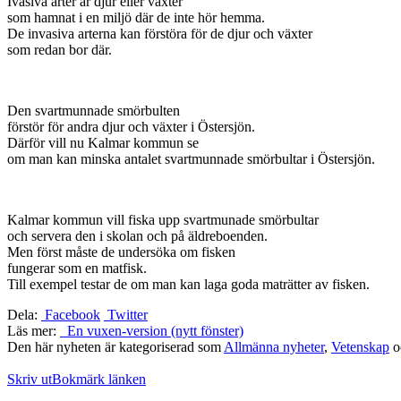
Ivasiva arter är djur eller växter
som hamnat i en miljö där de inte hör hemma.
De invasiva arterna kan förstöra för de djur och växter
som redan bor där.
Den svartmunnade smörbulten
förstör för andra djur och växter i Östersjön.
Därför vill nu Kalmar kommun se
om man kan minska antalet svartmunnade smörbultar i Östersjön.
Kalmar kommun vill fiska upp svartmunade smörbultar
och servera den i skolan och på äldreboenden.
Men först måste de undersöka om fisken
fungerar som en matfisk.
Till exempel testar de om man kan laga goda maträtter av fisken.
Dela:
Facebook
Twitter
Läs mer:
En vuxen-version (nytt fönster)
Den här nyheten är kategoriserad som
Allmänna nyheter
,
Vetenskap
o
Skriv ut
Bokmärk länken