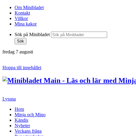
Om Minibladet
Kontakt
Villkor
Mina kakor
Sök på Minibladet
Sök
fredag 7 augusti
Hoppa till innehållet
Lyssna
Hem
Minja och Mino
Kändis
Nyheter
Veckans fråga