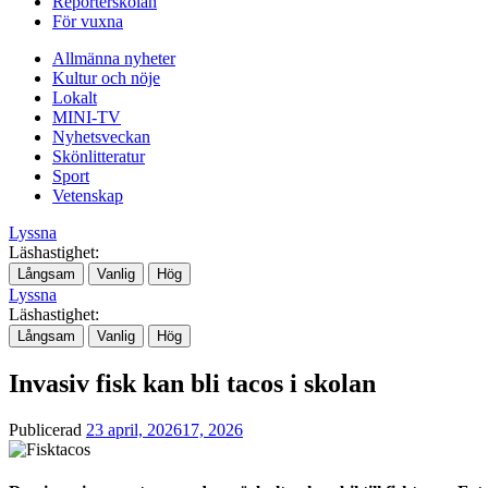
Reporterskolan
För vuxna
Allmänna nyheter
Kultur och nöje
Lokalt
MINI-TV
Nyhetsveckan
Skönlitteratur
Sport
Vetenskap
Lyssna
Läshastighet:
Långsam
Vanlig
Hög
Lyssna
Läshastighet:
Långsam
Vanlig
Hög
Invasiv fisk kan bli tacos i skolan
Publicerad
23 april, 2026
17, 2026