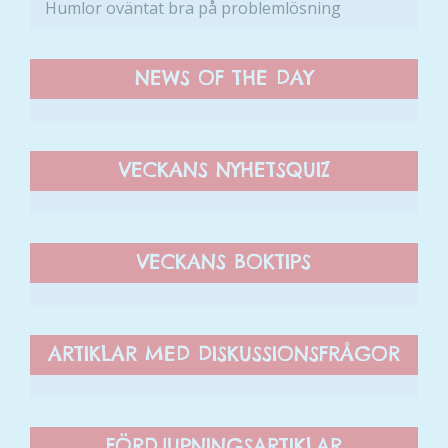
Humlor oväntat bra på problemlösning
NEWS OF THE DAY
VECKANS NYHETSQUIZ
VECKANS BOKTIPS
ARTIKLAR MED DISKUSSIONSFRÅGOR
FÖRDJUPNINGSARTIKLAR