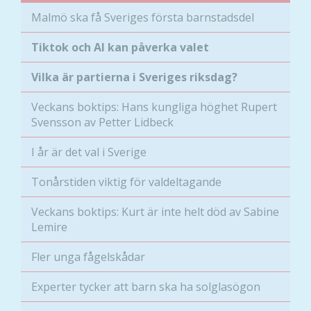
funktionalitet
Malmö ska få Sveriges första barnstadsdel
att försvinna
från
Tiktok och AI kan påverka valet
hemsidan.
Vilka är partierna i Sveriges riksdag?
Marknadsföring
Veckans boktips: Hans kungliga höghet Rupert
Genom att dela
Svensson av Petter Lidbeck
med dig av dina
intressen och ditt
I år är det val i Sverige
beteende när du
surfar ökar du
Tonårstiden viktig för valdeltagande
chansen att få se
personligt
Veckans boktips: Kurt är inte helt död av Sabine
anpassat innehåll
Lemire
och erbjudanden.
Fler unga fågelskådar
Experter tycker att barn ska ha solglasögon