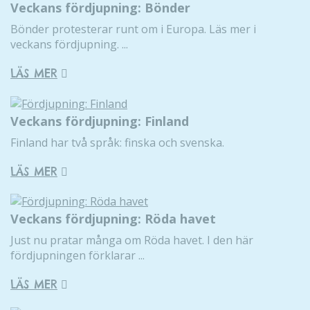
Veckans fördjupning: Bönder
Bönder protesterar runt om i Europa. Läs mer i
veckans fördjupning. ...
LÄS MER
Nödvändiga
Dessa kakor
går inte att
Veckans fördjupning: Finland
välja bort. De
Finland har två språk: finska och svenska.
behövs för
att hemsidan
LÄS MER
över huvud
taget ska
fungera.
Veckans fördjupning: Röda havet
Just nu pratar många om Röda havet. I den här
Statistik
fördjupningen förklarar ...
För att vi ska
kunna
LÄS MER
förbättra