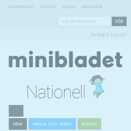
OM MINIBLADET
KONTAKT
VILLKOR
MINA KAKOR
Sök
SÖK
på
lördag 8 augusti
Minibladet
HEM
MINJA OCH MINO
KÄNDIS