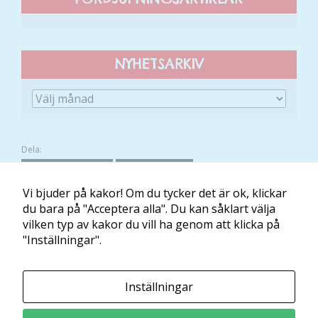
NYHETSARKIV
Dela:
FACEBOOK
TWITTER
Vi bjuder på kakor! Om du tycker det är ok, klickar
du bara på "Acceptera alla". Du kan såklart välja
vilken typ av kakor du vill ha genom att klicka på
Om Minibladet
Kontakt
Villkor
Mina kakor
"Inställningar".
Minibladet tillhandahålls av:
Inställningar
Läs och Lär McShane Education AB