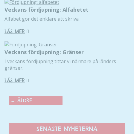
hemsidans
funktionalitet
Veckans fördjupning: Alfabetet
och
Alfabet gör det enklare att skriva.
uppbyggnad,
baserat på
LÄS MER
hur hemsidan
används.
Veckans fördjupning: Gränser
I veckans fördjupning tittar vi närmare på länders
Upplevelse
gränser.
För att vår
hemsida ska
LÄS MER
prestera så
bra som
möjligt
←
ÄLDRE
under ditt
besök. Om
du nekar de
här kakorna
SENASTE NYHETERNA
kommer viss