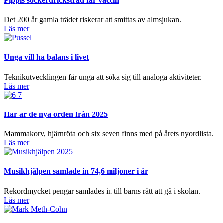
Pippis sockerdricksträd får vaccin
Det 200 år gamla trädet riskerar att smittas av almsjukan.
Läs mer
Unga vill ha balans i livet
Teknikutvecklingen får unga att söka sig till analoga aktiviteter.
Läs mer
Här är de nya orden från 2025
Mammakorv, hjärnröta och six seven finns med på årets nyordlista.
Läs mer
Musikhjälpen samlade in 74,6 miljoner i år
Rekordmycket pengar samlades in till barns rätt att gå i skolan.
Läs mer