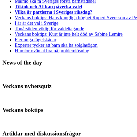
Malmö ska få Sveriges första barnstadsdel
Tiktok och AI kan påverka valet
Vilka är partierna i Sveriges riksdag?
Veckans boktips: Hans kungliga höghet Rupert Svensson av Pe
I år är det val i Sverige
Tonårstiden viktig för valdeltagande
Veckans boktips: Kurt är inte helt död av Sabine Lemire
Fler unga fågelskådar
Experter tycker att barn ska ha solglasögon
Humlor oväntat bra på problemlösning
News of the day
Veckans nyhetsquiz
Veckans boktips
Artiklar med diskussionsfrågor