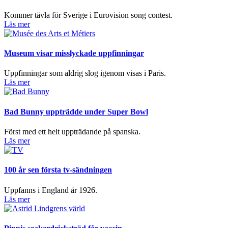
Kommer tävla för Sverige i Eurovision song contest.
Läs mer
Museum visar misslyckade uppfinningar
Uppfinningar som aldrig slog igenom visas i Paris.
Läs mer
Bad Bunny uppträdde under Super Bowl
Först med ett helt uppträdande på spanska.
Läs mer
100 år sen första tv-sändningen
Uppfanns i England år 1926.
Läs mer