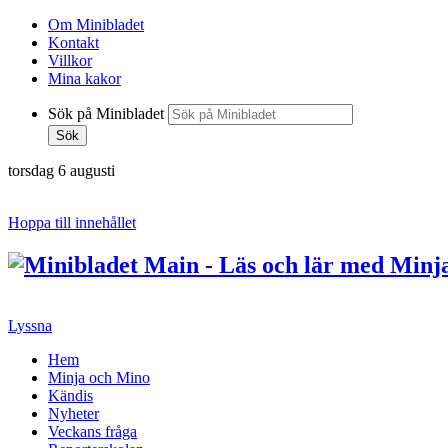
Om Minibladet
Kontakt
Villkor
Mina kakor
Sök på Minibladet
Sök
torsdag 6 augusti
Hoppa till innehållet
Lyssna
Hem
Minja och Mino
Kändis
Nyheter
Veckans fråga