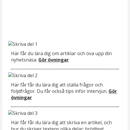
funktionalitet
att försvinna
från
hemsidan.
Marknadsföring
Genom att dela
Här får du lära dig om artiklar och öva upp din
med dig av dina
nyhetsnäsa.
Gör övningar
intressen och ditt
beteende när du
surfar ökar du
chansen att få se
Här får får du lära dig att ställa frågor och
personligt
följdfrågor. Du får också tips inför intervjun.
Gör
anpassat innehåll
övningar
och erbjudanden.
Här får får du lära dig att skriva en artikel, och
hur du skriver textens olika delar: brödtext,