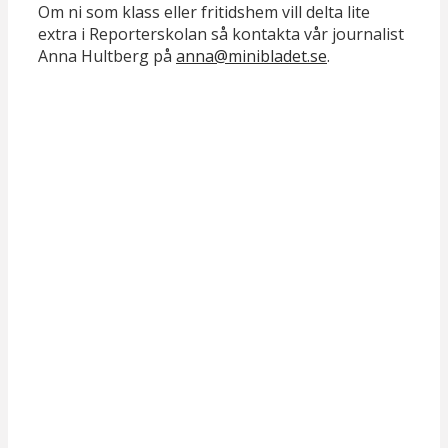
Om ni som klass eller fritidshem vill delta lite
hemsidans
extra i Reporterskolan så kontakta vår journalist
funktionalitet
Anna Hultberg på
anna@minibladet.se
.
och
uppbyggnad,
baserat på
hur hemsidan
används.
Upplevelse
För att vår
hemsida ska
prestera så
bra som
möjligt
under ditt
besök. Om
du nekar de
här kakorna
kommer viss