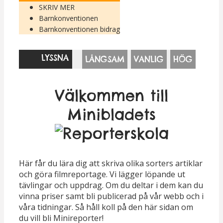
SKRIV MER
Barnkonventionen
Barnkonventionen bidrag
LYSSNA
LÅNGSAM
VANLIG
HÖG
Nödvändiga
Dessa kakor
går inte att
Välkommen till
välja bort. De
behövs för
Minibladets
att hemsidan
över huvud
taget ska
fungera.
Här får du lära dig att skriva olika sorters artiklar
och göra filmreportage. Vi lägger löpande ut
Statistik
tävlingar och uppdrag. Om du deltar i dem kan du
vinna priser samt bli publicerad på vår webb och i
För att vi ska
våra tidningar. Så håll koll på den här sidan om
kunna
du vill bli Minireporter!
förbättra