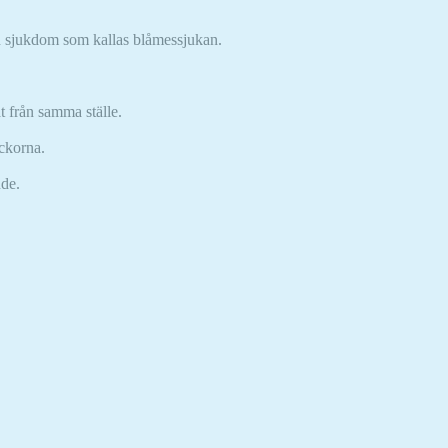
en sjukdom som kallas blåmessjukan.
t från samma ställe.
eckorna.
nde.