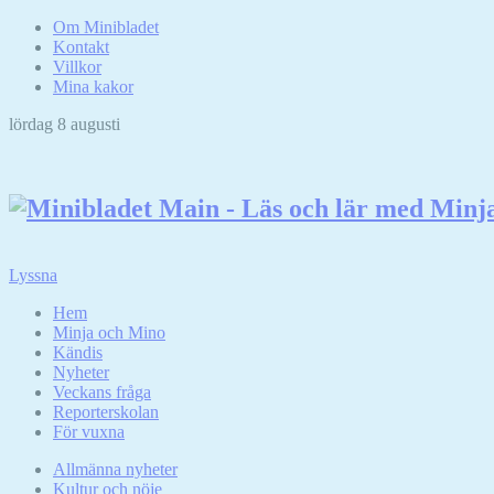
Om Minibladet
Kontakt
Villkor
Mina kakor
lördag 8 augusti
Hoppa
till
innehållet
Lyssna
Hem
Minja och Mino
Kändis
Nyheter
Veckans fråga
Reporterskolan
För vuxna
Allmänna nyheter
Kultur och nöje