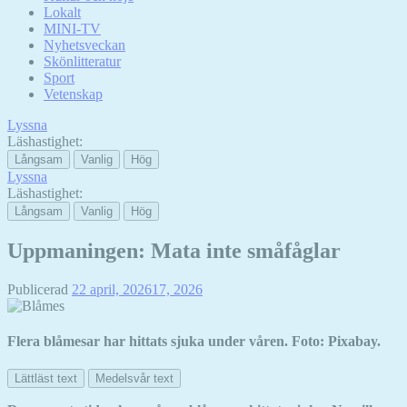
Lokalt
MINI-TV
Nyhetsveckan
Skönlitteratur
Sport
Vetenskap
Lyssna
Läshastighet:
Långsam
Vanlig
Hög
Lyssna
Läshastighet:
Långsam
Vanlig
Hög
Uppmaningen: Mata inte småfåglar
Publicerad
22 april, 2026
17, 2026
Flera blåmesar har hittats sjuka under våren. Foto: Pixabay.
Lättläst text
Medelsvår text