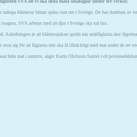
igheten SVA att vi ska sluta mata småfåglar under tre veckor.
ar många blåmesar hittats sjuka runt om i Sverige. De har drabbats av 
 reagera. SVA arbetar med att djur i Sverige ska må bra.
id. Anledningen är att blåmessjukan sprids när småfåglarna äter fågelma
oa sig för att fåglarna inte ska få tillräckligt med mat under de tre v
 kan hitta mat i naturen, säger Karin Olofsson-Sannö i ett pressmeddela