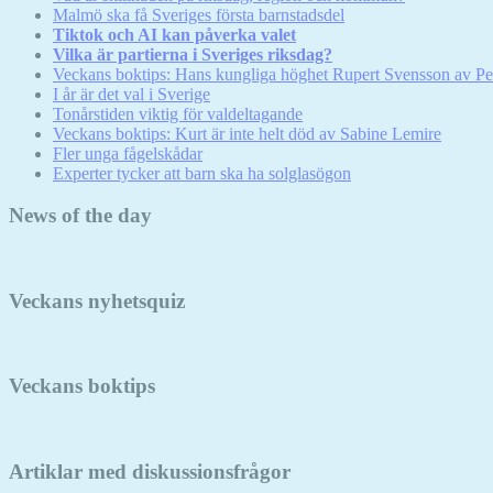
Malmö ska få Sveriges första barnstadsdel
Tiktok och AI kan påverka valet
Vilka är partierna i Sveriges riksdag?
Veckans boktips: Hans kungliga höghet Rupert Svensson av Pe
I år är det val i Sverige
Tonårstiden viktig för valdeltagande
Veckans boktips: Kurt är inte helt död av Sabine Lemire
Fler unga fågelskådar
Experter tycker att barn ska ha solglasögon
News of the day
Veckans nyhetsquiz
Veckans boktips
Artiklar med diskussionsfrågor