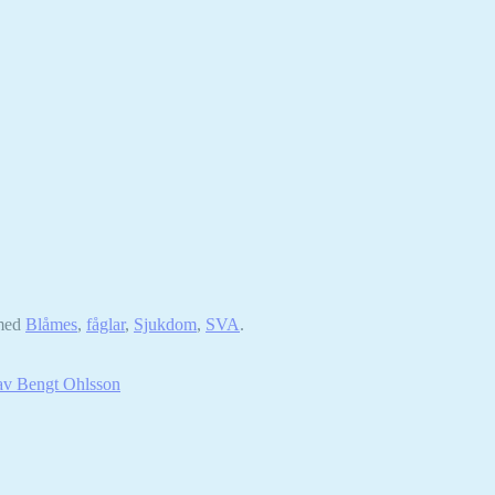
med
Blåmes
,
fåglar
,
Sjukdom
,
SVA
.
 av Bengt Ohlsson
Nödvändiga
Dessa kakor