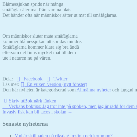
Blåmessjukan sprids när många
småfåglar äter mat från samma plats.
Det händer ofta när människor sätter ut mat till småfåglarna.
Om människor slutar mata småfåglarna
kommer blåmessjukan att spridas mindre.
Småfåglarna kommer klara sig bra ändå
eftersom det finns mycket mat till dem
ute i naturen nu på våren.
Dela:
Facebook
Twitter
Läs mer:
En vuxen-version (nytt fönster)
Den här nyheten är kategoriserad som
Allmänna nyheter
och taggad 
Skriv ut
Bokmärk länken
Inläggsnavigation
←
Veckans boktips: Jag tror inte på spöken, men jag är rädd för dem
Invasiv fisk kan bli tacos i skolan
→
Senaste nyheterna
Vad är skillnaden på riksdag, region och kommun?