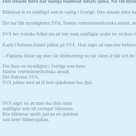
Den senaste tiden har många blåmesar hittats sjuka. Nu vill mynd
Blåmesar är en småfågel som är vanlig i Sverige. Den senaste tiden h
Det har fått myndigheten SVA, Statens veterinärmedicinska anstalt, att
SVA ber svenska folket om att inte mata småfåglar under tre veckors t
Karin Olofsson-Sännö jobbar på SVA. Hon säger att man inte behöver or
– Fåglarna klarar sig utan vår stödmatning nu när våren är här och de
Det finns en myndighet i Sverige som heter
Statens veterinärmedicinska anstalt.
Det förkortas SVA.
SVA jobbar med att få bort sjukdomar hos djur.
SVA säger nu att man ska sluta mata
småfåglar som till exempel blåmesen.
Hos blåmesar sprids just nu en sjukdom
som heter blåmessjukan.