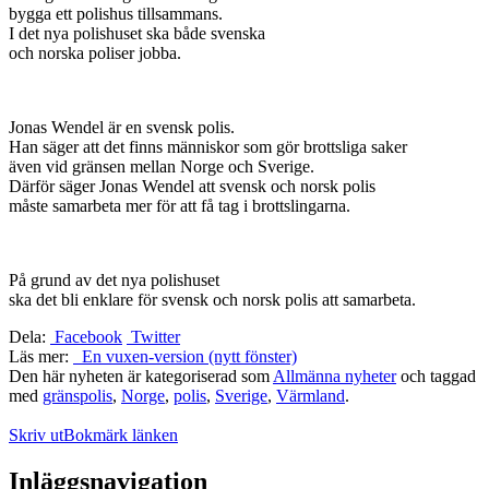
bygga ett polishus tillsammans.
I det nya polishuset ska både svenska
och norska poliser jobba.
Jonas Wendel är en svensk polis.
Han säger att det finns människor som gör brottsliga saker
även vid gränsen mellan Norge och Sverige.
Därför säger Jonas Wendel att svensk och norsk polis
måste samarbeta mer för att få tag i brottslingarna.
På grund av det nya polishuset
ska det bli enklare för svensk och norsk polis att samarbeta.
Dela:
Facebook
Twitter
Läs mer:
En vuxen-version (nytt fönster)
Den här nyheten är kategoriserad som
Allmänna nyheter
och taggad
med
gränspolis
,
Norge
,
polis
,
Sverige
,
Värmland
.
Skriv ut
Bokmärk länken
Inläggsnavigation