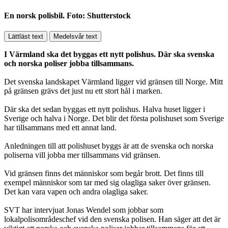
En norsk polisbil. Foto: Shutterstock
Lättläst text
Medelsvår text
I Värmland ska det byggas ett nytt polishus. Där ska svenska
och norska poliser jobba tillsammans.
Det svenska landskapet Värmland ligger vid gränsen till Norge. Mitt
på gränsen grävs det just nu ett stort hål i marken.
Där ska det sedan byggas ett nytt polishus. Halva huset ligger i
Sverige och halva i Norge. Det blir det första polishuset som Sverige
har tillsammans med ett annat land.
Anledningen till att polishuset byggs är att de svenska och norska
poliserna vill jobba mer tillsammans vid gränsen.
Vid gränsen finns det människor som begår brott. Det finns till
exempel människor som tar med sig olagliga saker över gränsen.
Det kan vara vapen och andra olagliga saker.
SVT har intervjuat Jonas Wendel som jobbar som
lokalpolisområdeschef vid den svenska polisen. Han säger att det är