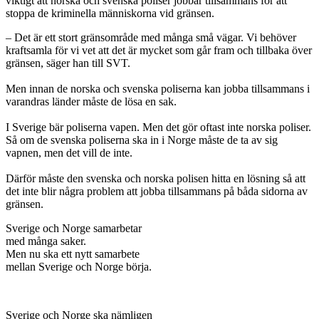
viktigt att norska och svenska poliser jobbar tillsammans för att
stoppa de kriminella människorna vid gränsen.
– Det är ett stort gränsområde med många små vägar. Vi behöver
kraftsamla för vi vet att det är mycket som går fram och tillbaka över
gränsen, säger han till SVT.
Men innan de norska och svenska poliserna kan jobba tillsammans i
varandras länder måste de lösa en sak.
I Sverige bär poliserna vapen. Men det gör oftast inte norska poliser.
Så om de svenska poliserna ska in i Norge måste de ta av sig
vapnen, men det vill de inte.
Därför måste den svenska och norska polisen hitta en lösning så att
det inte blir några problem att jobba tillsammans på båda sidorna av
gränsen.
Sverige och Norge samarbetar
med många saker.
Men nu ska ett nytt samarbete
mellan Sverige och Norge börja.
Sverige och Norge ska nämligen