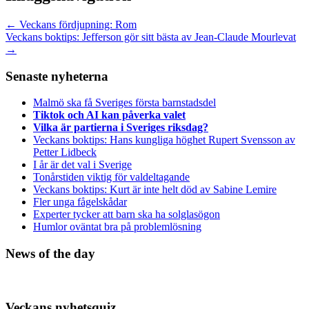
←
Veckans fördjupning: Rom
Veckans boktips: Jefferson gör sitt bästa av Jean-Claude Mourlevat
→
Senaste nyheterna
Malmö ska få Sveriges första barnstadsdel
Tiktok och AI kan påverka valet
Vilka är partierna i Sveriges riksdag?
Veckans boktips: Hans kungliga höghet Rupert Svensson av
Petter Lidbeck
I år är det val i Sverige
Tonårstiden viktig för valdeltagande
Veckans boktips: Kurt är inte helt död av Sabine Lemire
Fler unga fågelskådar
Experter tycker att barn ska ha solglasögon
Humlor oväntat bra på problemlösning
News of the day
Veckans nyhetsquiz