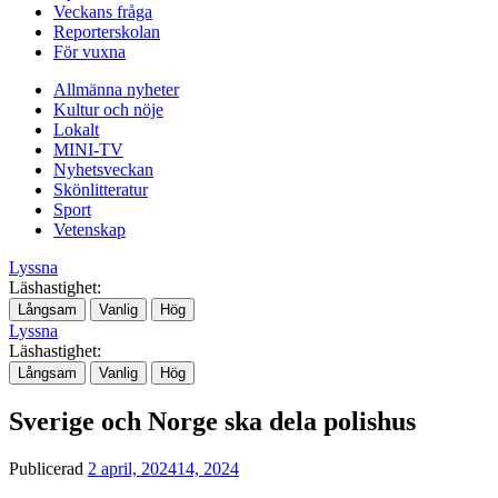
Veckans fråga
Reporterskolan
För vuxna
Allmänna nyheter
Kultur och nöje
Lokalt
MINI-TV
Nyhetsveckan
Skönlitteratur
Sport
Vetenskap
Lyssna
Läshastighet:
Långsam
Vanlig
Hög
Lyssna
Läshastighet:
Långsam
Vanlig
Hög
Sverige och Norge ska dela polishus
Publicerad
2 april, 2024
14, 2024