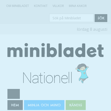
OM MINIBLADET
KONTAKT
VILLKOR
MINA KAKOR
Sök
SÖK
på
lördag 8 augusti
Minibladet
HEM
MINJA OCH MINO
KÄNDIS