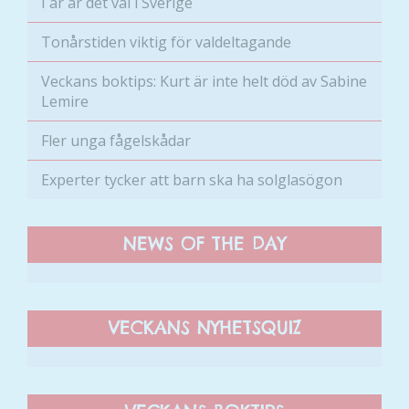
I år är det val i Sverige
Tonårstiden viktig för valdeltagande
Veckans boktips: Kurt är inte helt död av Sabine
Lemire
Fler unga fågelskådar
Experter tycker att barn ska ha solglasögon
Nödvändiga
Dessa kakor
går inte att
NEWS OF THE DAY
välja bort. De
behövs för
att hemsidan
över huvud
VECKANS NYHETSQUIZ
taget ska
fungera.