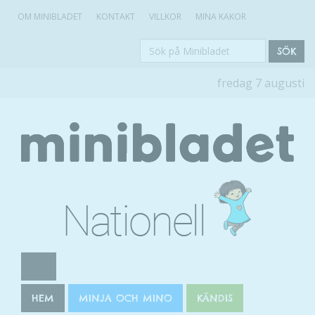
OM MINIBLADET
KONTAKT
VILLKOR
MINA KAKOR
Sök
SÖK
på
fredag 7 augusti
Minibladet
HEM
MINJA OCH MINO
KÄNDIS