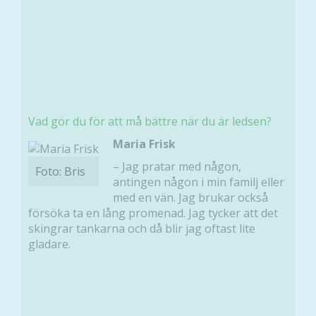
Nödvändiga
Dessa kakor
går inte att
Vad gör du för att må bättre när du är ledsen?
välja bort. De
Maria Frisk
behövs för
att hemsidan
– Jag pratar med någon,
Foto: Bris
över huvud
antingen någon i min familj eller
taget ska
med en vän. Jag brukar också
fungera.
försöka ta en lång promenad. Jag tycker att det
skingrar tankarna och då blir jag oftast lite
gladare.
Statistik
För att vi ska
kunna
förbättra