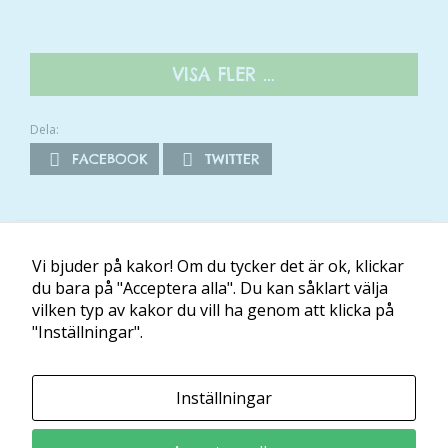
VISA FLER ...
Dela:
FACEBOOK
TWITTER
Om Minibladet
Kontakt
Villkor
Mina kakor
Vi bjuder på kakor! Om du tycker det är ok, klickar
du bara på "Acceptera alla". Du kan såklart välja
vilken typ av kakor du vill ha genom att klicka på
Minibladet tillhandahålls av:
"Inställningar".
Läs och Lär McShane Education AB
Ansvarig utgivare: Maria McShane
Kontakt
Inställningar