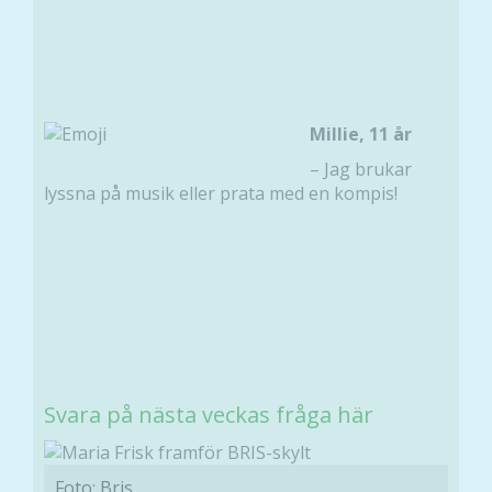
hemsidans
funktionalitet
och
uppbyggnad,
baserat på
hur hemsidan
Millie, 11 år
används.
–
Jag brukar
lyssna på musik eller prata med en kompis!
Upplevelse
För att vår
hemsida ska
prestera så
bra som
möjligt
under ditt
besök. Om
Svara på nästa veckas fråga här
du nekar de
här kakorna
kommer viss
Foto: Bris