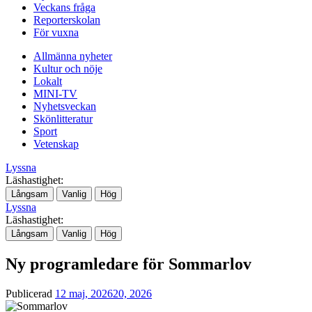
Veckans fråga
Reporterskolan
För vuxna
Allmänna nyheter
Kultur och nöje
Lokalt
MINI-TV
Nyhetsveckan
Skönlitteratur
Sport
Vetenskap
Lyssna
Läshastighet:
Långsam
Vanlig
Hög
Lyssna
Läshastighet:
Långsam
Vanlig
Hög
Ny programledare för Sommarlov
Publicerad
12 maj, 2026
20, 2026