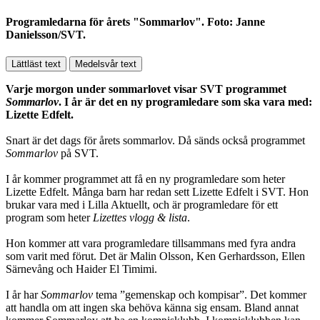
Programledarna för årets "Sommarlov". Foto: Janne
Danielsson/SVT.
Lättläst text
Medelsvår text
Varje morgon under sommarlovet visar SVT programmet
Sommarlov
. I år är det en ny programledare som ska vara med:
Lizette Edfelt.
Snart är det dags för årets sommarlov. Då sänds också programmet
Sommarlov
på SVT.
I år kommer programmet att få en ny programledare som heter
Lizette Edfelt. Många barn har redan sett Lizette Edfelt i SVT. Hon
brukar vara med i Lilla Aktuellt, och är programledare för ett
program som heter
Lizettes vlogg & lista
.
Hon kommer att vara programledare tillsammans med fyra andra
som varit med förut. Det är Malin Olsson, Ken Gerhardsson, Ellen
Särnevång och Haider El Timimi.
I år har
Sommarlov
tema ”gemenskap och kompisar”. Det kommer
att handla om att ingen ska behöva känna sig ensam. Bland annat