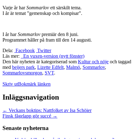
Varje år har
Sommarlov
ett särskilt tema.
I år är temat ”gemenskap och kompisar”.
I år har
Sommarlov
premiär den 8 juni.
Programmet håller på fram till den 14 augusti.
Dela:
Facebook
Twitter
Läs mer:
En vuxen-version (nytt fönster)
Den här nyheten är kategoriserad som
Kultur och nöje
och taggad
med
beijers park
,
Lizette Edfelt
,
Malmö
,
Sommarlov
,
Sommarlovsmorgon
,
SVT
.
Skriv ut
Bokmärk länken
Inläggsnavigation
←
Veckans boktips: Nattfolket av Isa Schöier
Finsk fågelapp gör succé
→
Senaste nyheterna