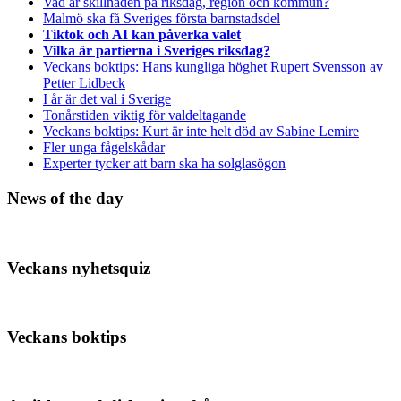
Vad är skillnaden på riksdag, region och kommun?
Malmö ska få Sveriges första barnstadsdel
Tiktok och AI kan påverka valet
Vilka är partierna i Sveriges riksdag?
Veckans boktips: Hans kungliga höghet Rupert Svensson av
Petter Lidbeck
I år är det val i Sverige
Tonårstiden viktig för valdeltagande
Veckans boktips: Kurt är inte helt död av Sabine Lemire
Fler unga fågelskådar
Experter tycker att barn ska ha solglasögon
News of the day
Veckans nyhetsquiz
Veckans boktips