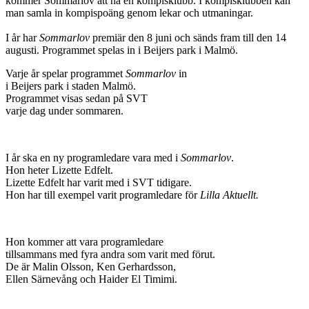
kommer Sommarlov att ha en kompisklubb. I kompisklubben kan
man samla in kompispoäng genom lekar och utmaningar.
I år har
Sommarlov
premiär den 8 juni och sänds fram till den 14
augusti. Programmet spelas in i Beijers park i Malmö.
Varje år spelar programmet
Sommarlov
in
i Beijers park i staden Malmö.
Programmet visas sedan på SVT
varje dag under sommaren.
I år ska en ny programledare vara med i
Sommarlov
.
Hon heter Lizette Edfelt.
Lizette Edfelt har varit med i SVT tidigare.
Hon har till exempel varit programledare för
Lilla Aktuellt.
Hon kommer att vara programledare
tillsammans med fyra andra som varit med förut.
De är Malin Olsson, Ken Gerhardsson,
Ellen Särnevång och Haider El Timimi.