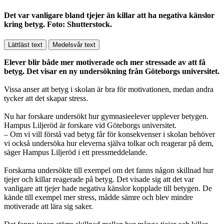
Det var vanligare bland tjejer än killar att ha negativa känslor
kring betyg. Foto: Shutterstock.
Lättläst text
Medelsvår text
Elever blir både mer motiverade och mer stressade av att få
betyg. Det visar en ny undersökning från Göteborgs universitet.
Vissa anser att betyg i skolan är bra för motivationen, medan andra
tycker att det skapar stress.
Nu har forskare undersökt hur gymnasieelever upplever betygen.
Hampus Liljeröd är forskare vid Göteborgs universitet.
– Om vi vill förstå vad betyg får för konsekvenser i skolan behöver
vi också undersöka hur eleverna själva tolkar och reagerar på dem,
säger Hampus Liljeröd i ett pressmeddelande.
Forskarna undersökte till exempel om det fanns någon skillnad hur
tjejer och killar reagerade på betyg. Det visade sig att det var
vanligare att tjejer hade negativa känslor kopplade till betygen. De
kände till exempel mer stress, mådde sämre och blev mindre
motiverade att lära sig saker.