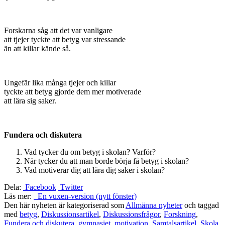
Forskarna såg att det var vanligare
att tjejer tyckte att betyg var stressande
än att killar kände så.
Ungefär lika många tjejer och killar
tyckte att betyg gjorde dem mer motiverade
att lära sig saker.
Fundera och diskutera
Vad tycker du om betyg i skolan? Varför?
När tycker du att man borde börja få betyg i skolan?
Vad motiverar dig att lära dig saker i skolan?
Dela:
Facebook
Twitter
Läs mer:
En vuxen-version (nytt fönster)
Den här nyheten är kategoriserad som
Allmänna nyheter
och taggad
med
betyg
,
Diskussionsartikel
,
Diskussionsfrågor
,
Forskning
,
Fundera och diskutera
,
gymnasiet
,
motivation
,
Samtalsartikel
,
Skola
,