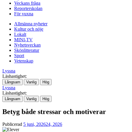
Veckans fråga
Reporterskolan
För vuxna
Allmänna nyheter
Kultur och nöje
Lokalt
MINI-TV
Nyhetsveckan
Skönlitteratur
Sport
Vetenskap
Lyssna
Läshastighet:
Långsam
Vanlig
Hög
Lyssna
Läshastighet:
Långsam
Vanlig
Hög
Betyg både stressar och motiverar
Publicerad
5 juni, 2026
24, 2026