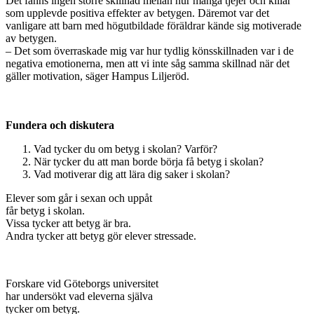
Det fanns ingen större skillnad mellan hur många tjejer och killar
som upplevde positiva effekter av betygen. Däremot var det
vanligare att barn med högutbildade föräldrar kände sig motiverade
av betygen.
– Det som överraskade mig var hur tydlig könsskillnaden var i de
negativa emotionerna, men att vi inte såg samma skillnad när det
gäller motivation, säger Hampus Liljeröd.
Fundera och diskutera
Vad tycker du om betyg i skolan? Varför?
När tycker du att man borde börja få betyg i skolan?
Vad motiverar dig att lära dig saker i skolan?
Elever som går i sexan och uppåt
får betyg i skolan.
Vissa tycker att betyg är bra.
Andra tycker att betyg gör elever stressade.
Forskare vid Göteborgs universitet
har undersökt vad eleverna själva
tycker om betyg.