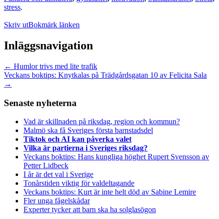
stress
.
Skriv ut
Bokmärk länken
Inläggsnavigation
←
Humlor trivs med lite trafik
Veckans boktips: Knytkalas på Trädgårdsgatan 10 av Felicita Sala
→
Senaste nyheterna
Vad är skillnaden på riksdag, region och kommun?
Malmö ska få Sveriges första barnstadsdel
Tiktok och AI kan påverka valet
Vilka är partierna i Sveriges riksdag?
Veckans boktips: Hans kungliga höghet Rupert Svensson av
Petter Lidbeck
I år är det val i Sverige
Tonårstiden viktig för valdeltagande
Veckans boktips: Kurt är inte helt död av Sabine Lemire
Fler unga fågelskådar
Experter tycker att barn ska ha solglasögon