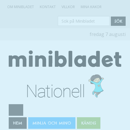
OM MINIBLADET
KONTAKT
VILLKOR
MINA KAKOR
Sök
SÖK
på
fredag 7 augusti
Minibladet
HEM
MINJA OCH MINO
KÄNDIS