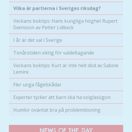
Vilka är partierna i Sveriges riksdag?
Veckans boktips: Hans kungliga höghet Rupert
Svensson av Petter Lidbeck
I år är det val i Sverige
Tonårstiden viktig för valdeltagande
Veckans boktips: Kurt är inte helt död av Sabine
Lemire
Nödvändiga
Fler unga fågelskådar
Dessa kakor
går inte att
Experter tycker att barn ska ha solglasögon
välja bort. De
behövs för
Humlor oväntat bra på problemlösning
att hemsidan
över huvud
taget ska
NEWS OF THE DAY
fungera.