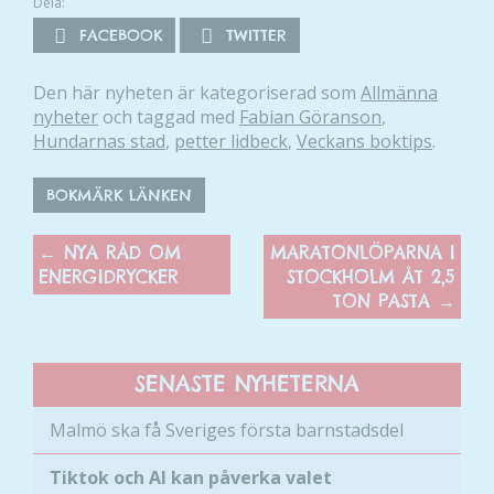
Dela:
FACEBOOK
TWITTER
Den här nyheten är kategoriserad som
Allmänna
nyheter
och taggad med
Fabian Göranson
,
Hundarnas stad
,
petter lidbeck
,
Veckans boktips
.
BOKMÄRK LÄNKEN
←
NYA RÅD OM
MARATONLÖPARNA I
ENERGIDRYCKER
STOCKHOLM ÅT 2,5
TON PASTA
→
SENASTE NYHETERNA
Malmö ska få Sveriges första barnstadsdel
Tiktok och AI kan påverka valet