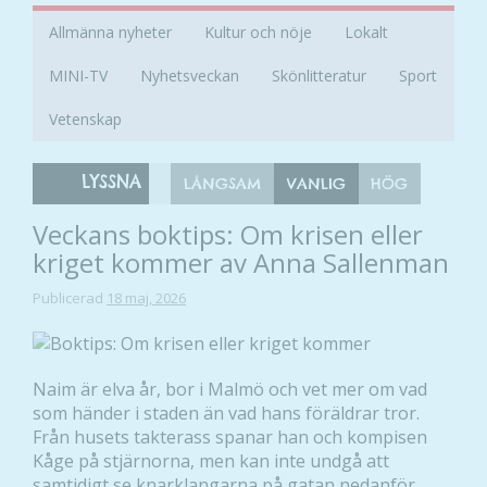
Allmänna nyheter
Kultur och nöje
Lokalt
MINI-TV
Nyhetsveckan
Skönlitteratur
Sport
Vetenskap
LYSSNA
LÅNGSAM
VANLIG
HÖG
Veckans boktips: Om krisen eller
kriget kommer av Anna Sallenman
Publicerad
18 maj, 2026
Naim är elva år, bor i Malmö och vet mer om vad
som händer i staden än vad hans föräldrar tror.
Från husets takterass spanar han och kompisen
Kåge på stjärnorna, men kan inte undgå att
samtidigt se knarklangarna på gatan nedanför.