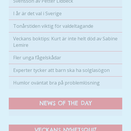
Svensson av Petter Lidbeck
I år är det val i Sverige
Tonårstiden viktig för valdeltagande
Veckans boktips: Kurt är inte helt död av Sabine
Lemire
Fler unga fågelskådar
Nödvändiga
Experter tycker att barn ska ha solglasögon
Dessa kakor
går inte att
Humlor oväntat bra på problemlösning
välja bort. De
behövs för
att hemsidan
NEWS OF THE DAY
över huvud
taget ska
fungera.
VECKANS NYHETSQUIZ