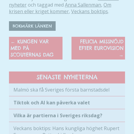
nyheter
och taggad med
Anna Sallenman
,
Om
krisen eller kriget kommer
,
Veckans boktips
.
BOKMÄRK LÄNKEN
←
KUNGEN VAR
FELICIA MISSNÖJD
MED PÅ
EFTER EUROVISION
SCOUTERNAS DAG
→
SENASTE NYHETERNA
Malmö ska få Sveriges första barnstadsdel
Tiktok och AI kan påverka valet
Vilka är partierna i Sveriges riksdag?
Veckans boktips: Hans kungliga höghet Rupert