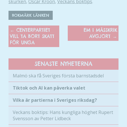
skurken
,
Oscar Kroon
,
Veckans boktips
.
BOKMÄRK LÄNKEN
←
CENTERPARTIET
EM I MÅSSKRIK
VILL TA BORT SKATT
AVGJORT
→
FÖR UNGA
SENASTE NYHETERNA
Malmö ska få Sveriges första barnstadsdel
Tiktok och AI kan påverka valet
Vilka är partierna i Sveriges riksdag?
Veckans boktips: Hans kungliga höghet Rupert
Svensson av Petter Lidbeck
Nödvändiga