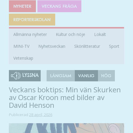
NYHETER
VECKANS FRÅGA
REPORTERSKOLAN
Allmänna nyheter
Kultur och nöje
Lokalt
MINI-TV
Nyhetsveckan
Skönlitteratur
Sport
Vetenskap
LYSSNA
LÅNGSAM
VANLIG
HÖG
Veckans boktips: Min vän Skurken
av Oscar Kroon med bilder av
David Henson
Publicerad
28 april, 2026