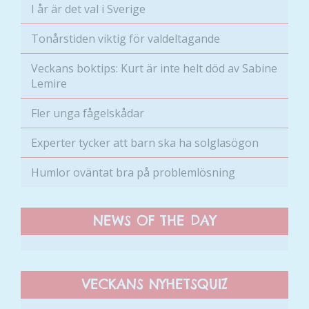
Dessa kakor
I år är det val i Sverige
går inte att
välja bort. De
Tonårstiden viktig för valdeltagande
behövs för
att hemsidan
Veckans boktips: Kurt är inte helt död av Sabine
över huvud
Lemire
taget ska
fungera.
Fler unga fågelskådar
Experter tycker att barn ska ha solglasögon
Statistik
Humlor oväntat bra på problemlösning
För att vi ska
kunna
förbättra
NEWS OF THE DAY
hemsidans
funktionalitet
och
uppbyggnad,
baserat på
VECKANS NYHETSQUIZ
hur hemsidan