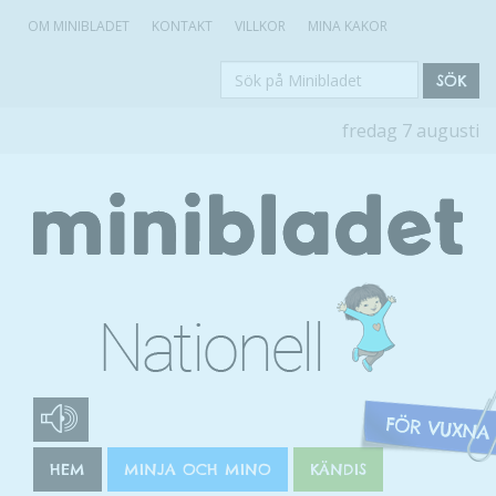
OM MINIBLADET
KONTAKT
VILLKOR
MINA KAKOR
Sök
SÖK
på
fredag 7 augusti
Minibladet
HEM
MINJA OCH MINO
KÄNDIS