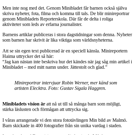
Men inte nog med det. Genom Minibladet får barnen också själva
skriva nyheter, fota, filma och komma till tals. De blir minireportrar
genom Minibladets Reporterskola. Där får de delta i roliga
aktiviteter som leds av erfarna journalister.
Barnens artiklar publiceras i stora dagstidningar som denna. Nyheter
som barnen har skrivit är lika viktiga som världsnyheterna.
Att se sin egen text publicerad är en speciell känsla. Minireportern
Haima uttrycker det så här:
“Jag kan nästan inte beskriva hur det kändes när jag såg min artikel i
Minibladet – med mitt namn under. Jättestolt och glad.”
Minireportrar intervjuar Robin Werner, mer känd som
artisten Elecktra. Foto: Gustav Sigala Haggren.
Minibladets vision är
att nå ut till så många barn som möjligt,
stärka läslusten och förmågan att uttrycka sig.
I våras arrangerade vi den stora fototävlingen Min bild av Malmö.
Barn skickade in 400 fotografier från sin unika vardag i staden.