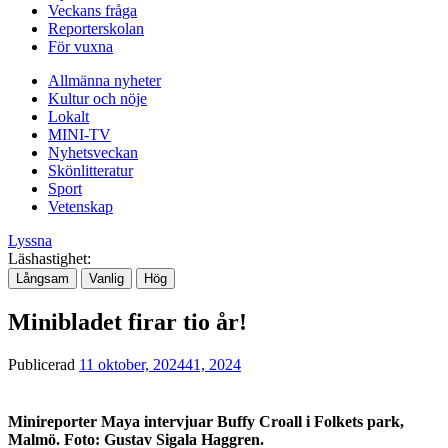
Veckans fråga
Reporterskolan
För vuxna
Allmänna nyheter
Kultur och nöje
Lokalt
MINI-TV
Nyhetsveckan
Skönlitteratur
Sport
Vetenskap
Lyssna
Läshastighet:
Långsam
Vanlig
Hög
Minibladet firar tio år!
Publicerad
11 oktober, 2024
41, 2024
Minireporter Maya intervjuar Buffy Croall i Folkets park,
Malmö. Foto: Gustav Sigala Haggren.