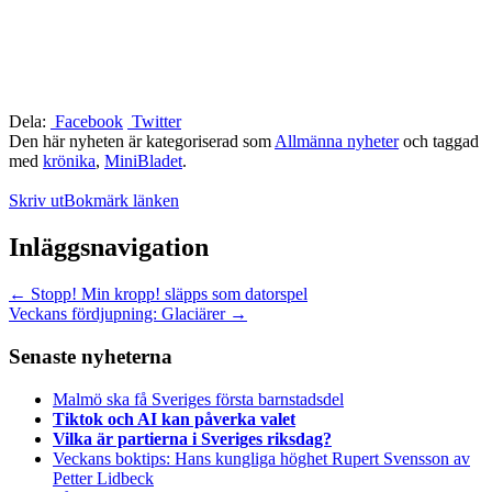
Dela:
Facebook
Twitter
Den här nyheten är kategoriserad som
Allmänna nyheter
och taggad
med
krönika
,
MiniBladet
.
Skriv ut
Bokmärk länken
Inläggsnavigation
←
Stopp! Min kropp! släpps som datorspel
Veckans fördjupning: Glaciärer
→
Senaste nyheterna
Malmö ska få Sveriges första barnstadsdel
Tiktok och AI kan påverka valet
Vilka är partierna i Sveriges riksdag?
Veckans boktips: Hans kungliga höghet Rupert Svensson av
Petter Lidbeck