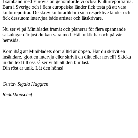
I samband med Eurovision genomförde vi också Kulturreportrarna.
Barn i Sverige och i flera europeiska länder fick testa på att vara
kulturreportrar. De skrev kulturartiklar i sina respektive länder och
fick dessutom intervjua både artister och låtskrivare.
Nu ser vi på Minibladet framåt och planerar för flera spännande
satsningar där just du kan vara med. Håll utkik här och på vår
hemsida.
Kom ihåg att Minibladets dörr alltid är öppen. Har du skrivit en
insändare, gjort en intervju eller skrivit en dikt eller novell? Skicka
in din text till oss så ser vi till att den blir läst.
Din röst är unik. Låt den höras!
Gustav Sigala Haggren
Redaktionschef