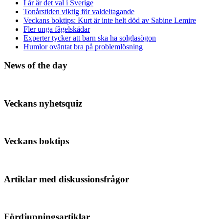
I år är det val i Sverige
Tonårstiden viktig för valdeltagande
Veckans boktips: Kurt är inte helt död av Sabine Lemire
Fler unga fågelskådar
Experter tycker att barn ska ha solglasögon
Humlor oväntat bra på problemlösning
News of the day
Veckans nyhetsquiz
Veckans boktips
Artiklar med diskussionsfrågor
Fördjupningsartiklar