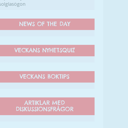
solglasögon
NEWS OF THE DAY
VECKANS NYHETSQUIZ
VECKANS BOKTIPS
ARTIKLAR MED
DISKUSSIONSFRÅGOR