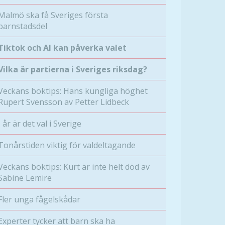
Malmö ska få Sveriges första
barnstadsdel
Tiktok och AI kan påverka valet
Vilka är partierna i Sveriges riksdag?
Veckans boktips: Hans kungliga höghet
Rupert Svensson av Petter Lidbeck
I år är det val i Sverige
Tonårstiden viktig för valdeltagande
Veckans boktips: Kurt är inte helt död av
Sabine Lemire
Fler unga fågelskådar
Experter tycker att barn ska ha