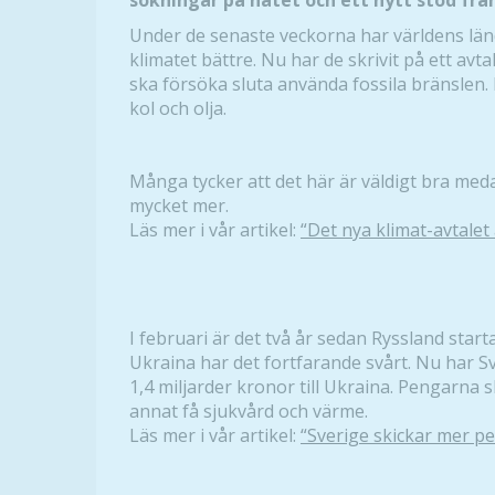
sökningar på nätet och ett nytt stöd från
Under de senaste veckorna har världens län
klimatet bättre. Nu har de skrivit på ett avta
ska försöka sluta använda fossila bränslen. 
kol och olja.
Många tycker att det här är väldigt bra med
mycket mer.
Läs mer i vår artikel:
“Det nya klimat-avtalet 
I februari är det två år sedan Ryssland star
Ukraina har det fortfarande svårt. Nu har S
1,4 miljarder kronor till Ukraina. Pengarna 
annat få sjukvård och värme.
Läs mer i vår artikel:
“Sverige skickar mer pe