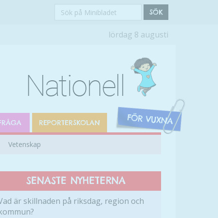
Sök
SÖK
på
lördag 8 augusti
Minibladet
FRÅGA
REPORTERSKOLAN
Vetenskap
SENASTE NYHETERNA
Vad är skillnaden på riksdag, region och
kommun?