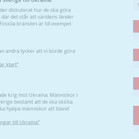
 Sverige till Ukraina.
der diskuterat hur de ska göra
l där det står att världens länder
Fossila bränslen är till exempel
an andra tycker att vi borde göra
är klart”
tade krig mot Ukraina. Människor i
verige bestämt att de ska skicka
ska hjälpa människor att bland
ngar till Ukraina”