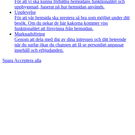
För att vi ska kunna förbättra hemsidans funktionalitet och
uppbyggnad, baserat på hur hemsidan används.
Upplevelse
För att vår hemsida ska prestera så bra som möjligt under ditt
besök. Om du nekar de här kakorna kommer viss
funktionalitet att försvinna från hemsidan.
Marknadsföring
Genom att dela med dig av dina intressen och ditt beteende
när du surfar ökar du chansen att få se personligt anpassat
innehåll och erbjudanden.
Spara
Acceptera alla