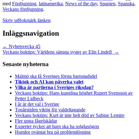
med
Fördjupning
,
latinamerika
,
News of the day
,
Spanien
,
Spanska
,
Veckans fördjupning
.
Skriv ut
Bokmärk länken
Inläggsnavigation
←
Nyhetsvecka 45
Veckans boktips: Världens sämsta syster av Elin Lindell
→
Senaste nyheterna
Malmö ska få Sveriges första barnstadsdel
Tiktok och AI kan påverka valet
Vilka är partierna i Sveriges riksdag?
Veckans boktips: Hans kungliga höghet Rupert Svensson av
Petter Lidbeck
I år är det val i Sverige
Tonårstiden viktig för valdeltagande
Veckans boktips: Kurt är inte helt död av Sabine Lemire
Fler unga fågelskådar
Experter tycker att barn ska ha solglasögon
Humlor oväntat bra på problemlösning