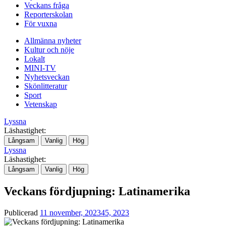
Veckans fråga
Reporterskolan
För vuxna
Allmänna nyheter
Kultur och nöje
Lokalt
MINI-TV
Nyhetsveckan
Skönlitteratur
Sport
Vetenskap
Lyssna
Läshastighet:
Långsam
Vanlig
Hög
Lyssna
Läshastighet:
Långsam
Vanlig
Hög
Veckans fördjupning: Latinamerika
Publicerad
11 november, 2023
45, 2023