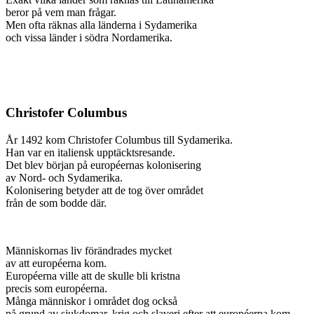
beror på vem man frågar.
Men ofta räknas alla länderna i Sydamerika
och vissa länder i södra Nordamerika.
Christofer Columbus
År 1492 kom Christofer Columbus till Sydamerika.
Han var en italiensk upptäcktsresande.
Det blev början på européernas kolonisering
av Nord- och Sydamerika.
Kolonisering betyder att de tog över området
från de som bodde där.
Människornas liv förändrades mycket
av att européerna kom.
Européerna ville att de skulle bli kristna
precis som européerna.
Många människor i området dog också
på grund av sjukdomar, krig och slaveri efter att européerna kom.