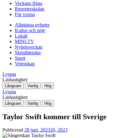
Veckans fråga
Reporterskolan
För vuxna
Allmänna nyheter
Kultur och nöje
Lokalt
MINI-TV
Nyhetsveckan
Skönlitteratur
Sport
Vetenskap
Lyssna
Läshastighet:
Långsam
Vanlig
Hög
Lyssna
Läshastighet:
Långsam
Vanlig
Hög
Taylor Swift kommer till Sverige
Publicerad
28 juni, 2023
26, 2023