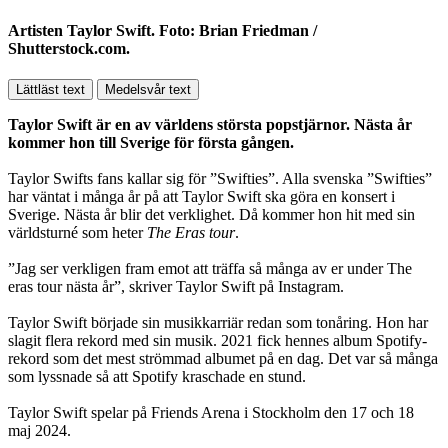
Artisten Taylor Swift. Foto: Brian Friedman /
Shutterstock.com.
Lättläst text
Medelsvår text
Taylor Swift är en av världens största popstjärnor. Nästa år
kommer hon till Sverige för första gången.
Taylor Swifts fans kallar sig för ”Swifties”. Alla svenska ”Swifties”
har väntat i många år på att Taylor Swift ska göra en konsert i
Sverige. Nästa år blir det verklighet. Då kommer hon hit med sin
världsturné som heter
The Eras tour
.
”Jag ser verkligen fram emot att träffa så många av er under The
eras tour nästa år”, skriver Taylor Swift på Instagram.
Taylor Swift började sin musikkarriär redan som tonåring. Hon har
slagit flera rekord med sin musik. 2021 fick hennes album Spotify-
rekord som det mest strömmad albumet på en dag. Det var så många
som lyssnade så att Spotify kraschade en stund.
Taylor Swift spelar på Friends Arena i Stockholm den 17 och 18
maj 2024.