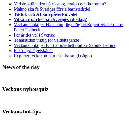
Vad är skillnaden på riksdag, region och kommun?
Malmö ska få Sveriges första barnstadsdel
Tiktok och AI kan påverka valet
Vilka är partierna i Sveriges riksdag?
Veckans boktips: Hans kungliga höghet Rupert Svensson av
Petter Lidbeck
I år är det val i Sverige
Tonårstiden viktig för valdeltagande
Veckans boktips: Kurt är inte helt död av Sabine Lemire
Fler unga fågelskådar
Experter tycker att barn ska ha solglasögon
News of the day
Veckans nyhetsquiz
Veckans boktips