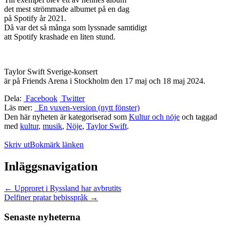
det mest strömmade albumet på en dag
på Spotify år 2021.
Då var det så många som lyssnade samtidigt
att Spotify krashade en liten stund.
Taylor Swift Sverige-konsert
är på Friends Arena i Stockholm den 17 maj och 18 maj 2024.
Dela:
Facebook
Twitter
Läs mer:
En vuxen-version (nytt fönster)
Den här nyheten är kategoriserad som
Kultur och nöje
och taggad
med
kultur
,
musik
,
Nöje
,
Taylor Swift
.
Skriv ut
Bokmärk länken
Inläggsnavigation
←
Upproret i Ryssland har avbrutits
Delfiner pratar bebisspråk
→
Senaste nyheterna