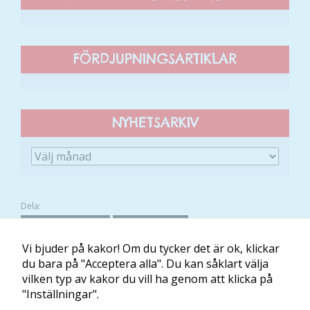
välja bort. De
behövs för
att hemsidan
över huvud
FÖRDJUPNINGSARTIKLAR
taget ska
fungera.
NYHETSARKIV
Statistik
För att vi ska
kunna
förbättra
hemsidans
funktionalitet
Dela:
och
FACEBOOK
TWITTER
uppbyggnad,
Vi bjuder på kakor! Om du tycker det är ok, klickar
baserat på
du bara på "Acceptera alla". Du kan såklart välja
hur hemsidan
vilken typ av kakor du vill ha genom att klicka på
används.
Om Minibladet
Kontakt
Villkor
Mina kakor
"Inställningar".