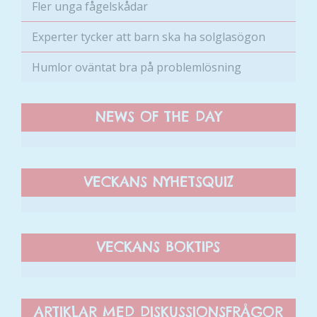
Fler unga fågelskådar
Experter tycker att barn ska ha solglasögon
Humlor oväntat bra på problemlösning
NEWS OF THE DAY
VECKANS NYHETSQUIZ
VECKANS BOKTIPS
Nödvändiga
Dessa kakor
går inte att
ARTIKLAR MED DISKUSSIONSFRÅGOR