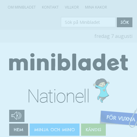
OM MINIBLADET
KONTAKT
VILLKOR
MINA KAKOR
Sök
SÖK
på
fredag 7 augusti
Minibladet
HEM
MINJA OCH MINO
KÄNDIS