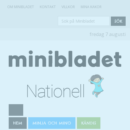
OM MINIBLADET
KONTAKT
VILLKOR
MINA KAKOR
Sök
SÖK
på
fredag 7 augusti
Minibladet
HEM
MINJA OCH MINO
KÄNDIS