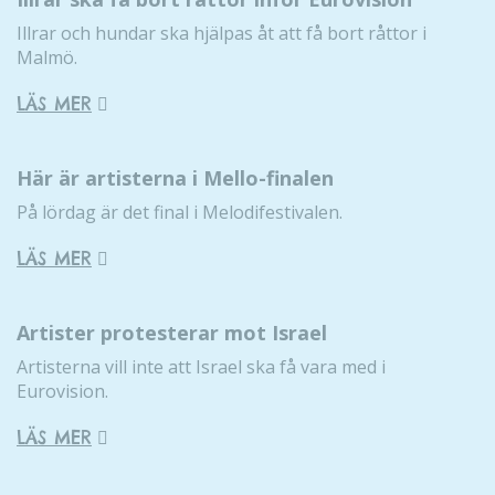
Illrar och hundar ska hjälpas åt att få bort råttor i
Malmö.
LÄS MER
Här är artisterna i Mello-finalen
Nödvändiga
På lördag är det final i Melodifestivalen.
Dessa kakor
går inte att
LÄS MER
välja bort. De
behövs för
att hemsidan
Artister protesterar mot Israel
över huvud
Artisterna vill inte att Israel ska få vara med i
taget ska
Eurovision.
fungera.
LÄS MER
Statistik