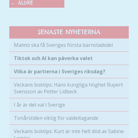
←
ÄLDRE
här kakorna
kommer viss
funktionalitet
att försvinna
SENASTE NYHETERNA
från
hemsidan.
Malmö ska få Sveriges första barnstadsdel
Tiktok och AI kan påverka valet
Marknadsföring
Genom att dela
Vilka är partierna i Sveriges riksdag?
med dig av dina
intressen och ditt
Veckans boktips: Hans kungliga höghet Rupert
beteende när du
Svensson av Petter Lidbeck
surfar ökar du
chansen att få se
I år är det val i Sverige
personligt
anpassat innehåll
Tonårstiden viktig för valdeltagande
och erbjudanden.
Veckans boktips: Kurt är inte helt död av Sabine