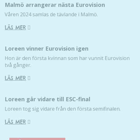
För att vi ska
Malmö arrangerar nästa Eurovision
kunna
förbättra
Våren 2024 samlas de tävlande i Malmö.
hemsidans
LÄS MER
funktionalitet
och
uppbyggnad,
Loreen vinner Eurovision igen
baserat på
hur hemsidan
Hon är den första kvinnan som har vunnit Eurovision
används.
två gånger.
LÄS MER
Upplevelse
För att vår
hemsida ska
Loreen går vidare till ESC-final
prestera så
Loreen tog sig vidare från den första semifinalen.
bra som
möjligt
LÄS MER
under ditt
besök. Om
du nekar de